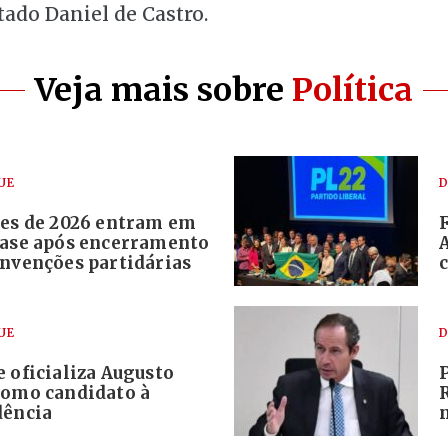
tado Daniel de Castro.
Veja mais sobre
Política
UE
D
ões de 2026 entram em
fase após encerramento
onvenções partidárias
UE
D
 oficializa Augusto
como candidato à
dência