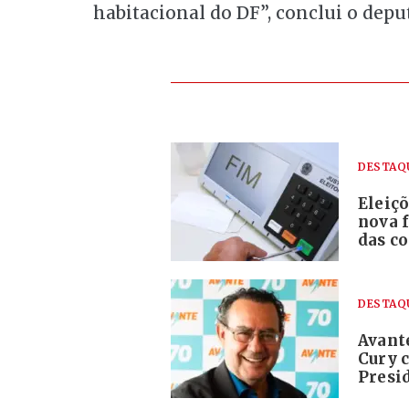
habitacional do DF”, conclui o depu
DESTAQ
Eleiç
nova 
das c
DESTAQ
Avante
Cury 
Presi