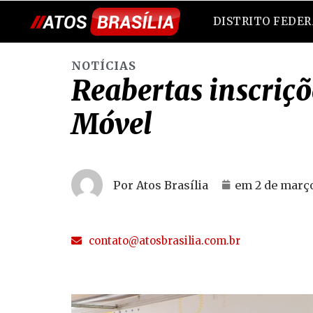
DISTRITO FEDE
NOTÍCIAS
Reabertas inscriçõ
Móvel
Por Atos Brasília
em
2 de març
contato@atosbrasilia.com.br