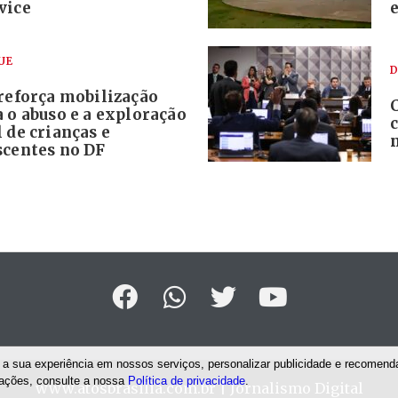
vice
UE
D
 reforça mobilização
 o abuso e a exploração
 de crianças e
scentes no DF
a sua experiência em nossos serviços, personalizar publicidade e recomenda
mações, consulte a nossa
Política de privacidade
.
www.atosbrasilia.com.br
| Jornalismo Digital