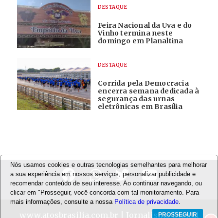
DESTAQUE
Feira Nacional da Uva e do
Vinho termina neste
domingo em Planaltina
DESTAQUE
Corrida pela Democracia
encerra semana dedicada à
segurança das urnas
eletrônicas em Brasília
Nós usamos cookies e outras tecnologias semelhantes para melhorar
a sua experiência em nossos serviços, personalizar publicidade e
recomendar conteúdo de seu interesse. Ao continuar navegando, ou
clicar em "Prosseguir, você concorda com tal monitoramento. Para
mais informações, consulte a nossa
Política de privacidade
.
www.atosbrasilia.com.br
| Jornalismo Digital
PROSSEGUIR