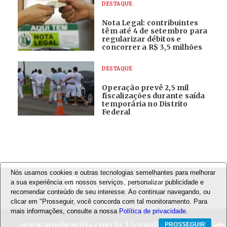
DESTAQUE
Nota Legal: contribuintes
têm até 4 de setembro para
regularizar débitos e
concorrer a R$ 3,5 milhões
DESTAQUE
Operação prevê 2,5 mil
fiscalizações durante saída
temporária no Distrito
Federal
Nós usamos cookies e outras tecnologias semelhantes para melhorar
a sua experiência em nossos serviços, personalizar publicidade e
recomendar conteúdo de seu interesse. Ao continuar navegando, ou
clicar em "Prosseguir, você concorda com tal monitoramento. Para
mais informações, consulte a nossa
Política de privacidade
.
www.atosbrasilia.com.br
| Jornalismo Digital
PROSSEGUIR