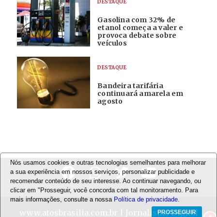
DESTAQUE
Gasolina com 32% de
etanol começa a valer e
provoca debate sobre
veículos
DESTAQUE
Bandeira tarifária
continuará amarela em
agosto
Nós usamos cookies e outras tecnologias semelhantes para melhorar
a sua experiência em nossos serviços, personalizar publicidade e
recomendar conteúdo de seu interesse. Ao continuar navegando, ou
clicar em "Prosseguir, você concorda com tal monitoramento. Para
mais informações, consulte a nossa
Política de privacidade
.
www.atosbrasilia.com.br
| Jornalismo Digital
PROSSEGUIR