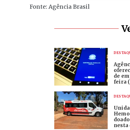
Fonte: Agência Brasil
V
DESTAQ
Agênc
ofere
de em
feira 
DESTAQ
Unida
Hemoc
doado
nesta 