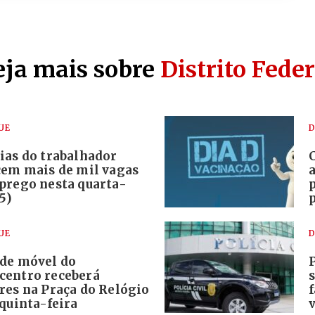
eja mais sobre
Distrito Feder
UE
D
ias do trabalhador
cem mais de mil vagas
prego nesta quarta-
(5)
UE
D
de móvel do
entro receberá
res na Praça do Relógio
quinta-feira