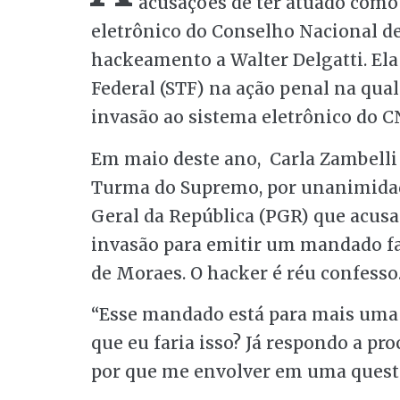
acusações de ter atuado como
eletrônico do Conselho Nacional de J
hackeamento a Walter Delgatti. El
Federal (STF) na ação penal na qual
invasão ao sistema eletrônico do C
Em maio deste ano, Carla Zambelli 
Turma do Supremo, por unanimidade
Geral da República (PGR) que acusa 
invasão para emitir um mandado fa
de Moraes. O hacker é réu confesso
“Esse mandado está para mais uma b
que eu faria isso? Já respondo a pr
por que me envolver em uma questã