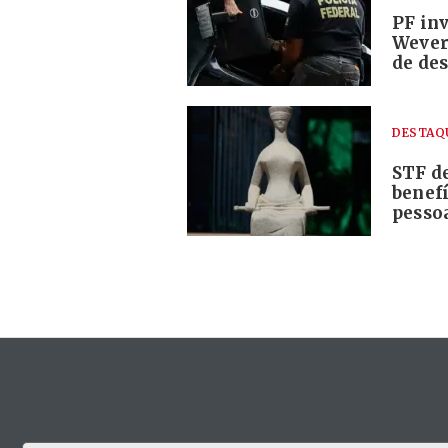
PF in
Wever
de des
DESTAQ
STF de
benefí
pesso