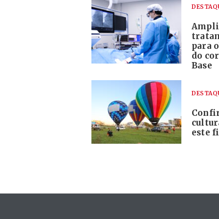
DESTAQ
Ampli
trata
para o
do co
Base
DESTAQ
Confi
cultur
este 