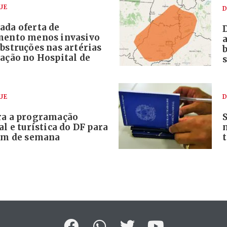
UE
D
ada oferta de
mento menos invasivo
bstruções nas artérias
ração no Hospital de
s
UE
D
ra a programação
al e turística do DF para
fim de semana