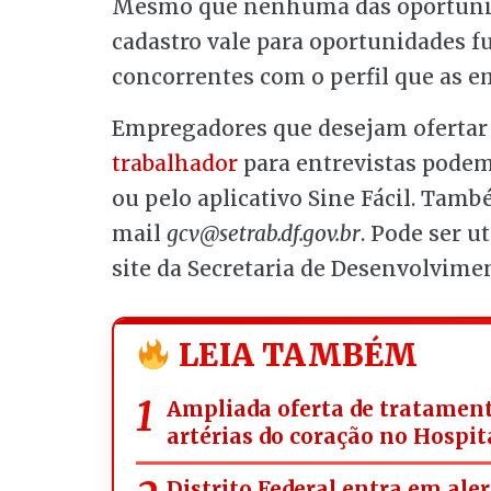
Mesmo que nenhuma das oportunidad
cadastro vale para oportunidades fu
concorrentes com o perfil que as 
Empregadores que desejam ofertar 
trabalhador
para entrevistas podem
ou pelo aplicativo Sine Fácil. Tamb
mail
gcv@setrab.df.gov.br
. Pode ser ut
site da Secretaria de Desenvolvime
LEIA TAMBÉM
Ampliada oferta de tratament
artérias do coração no Hospit
Distrito Federal entra em ale