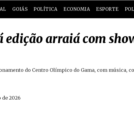
RAL
GOIÁS
POLÍTICA
ECONOMIA
ESPORTE
POL
á edição arraiá com sho
acionamento do Centro Olímpico do Gama, com música, c
 de 2026