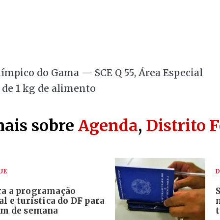
ímpico do Gama — SCE Q 55, Área Especial
 de 1 kg de alimento
mais sobre
Agenda
,
Distrito 
UE
D
ra a programação
al e turística do DF para
fim de semana