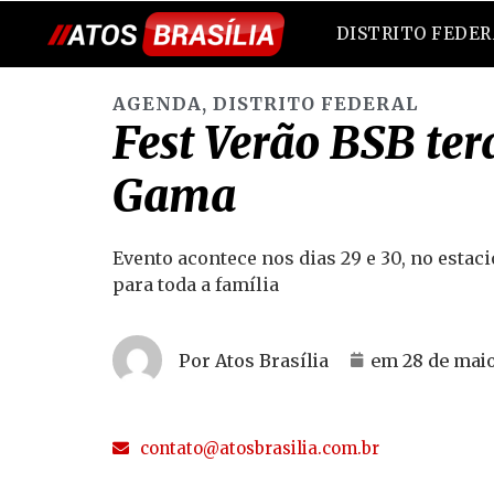
DISTRITO FEDE
AGENDA
,
DISTRITO FEDERAL
Fest Verão BSB ter
Gama
Evento acontece nos dias 29 e 30, no est
para toda a família
Por Atos Brasília
em
28 de maio
contato@atosbrasilia.com.br