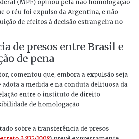
Federal (MPF) opinou pela não homologação
e o réu foi expulso da Argentina, e não
buição de efeitos à decisão estrangeira no
ia de presos entre Brasil e
ção
de pena
tor, comentou que, embora a expulsão seja
 adota a medida e na conduta delituosa da
ação entre o instituto de direito
ssibilidade de homologação
atado sobre a transferência de presos
ecreto 3.875/1998
) prevê expressamente