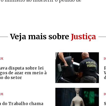
 o ministro ao indeferir o pedido de
Veja mais sobre
Justiça
UE
D
ava disputa sobre lei
ogos de azar em meio à
o do setor
UE
D
ça do Trabalho chama