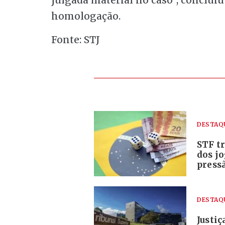
julgada
material no caso”, concluiu
homologação.
Fonte: STJ
DESTAQ
STF tr
dos j
pressã
DESTAQ
Justi