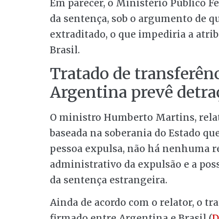
Em parecer, o Ministério Público 
da
sentença
, sob o argumento de qu
extraditado, o que impediria a atri
Brasil.
Tratado de transferênc
Argentina prevê
detra
O ministro Humberto Martins, rela
baseada na soberania do Estado que
pessoa expulsa, não há nenhuma rel
administrativo da expulsão e a po
da
sentença
estrangeira.
Ainda de acordo com o relator, o tr
firmado entre Argentina e Brasil (
D