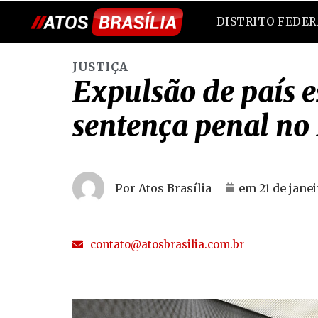
DISTRITO FEDE
JUSTIÇA
Expulsão de país 
sentença penal no 
Por Atos Brasília
em
21 de jane
contato@atosbrasilia.com.br