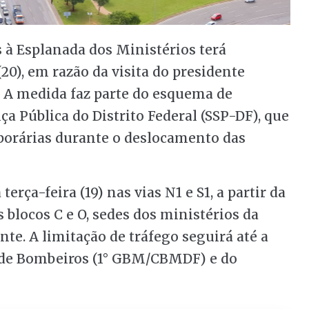
s à Esplanada dos Ministérios terá
(20), em razão da visita do presidente
al. A medida faz parte do esquema de
a Pública do Distrito Federal (SSP-DF), que
porárias durante o deslocamento das
erça-feira (19) nas vias N1 e S1, a partir da
 blocos C e O, sedes dos ministérios da
te. A limitação de tráfego seguirá até a
o de Bombeiros (1° GBM/CBMDF) e do