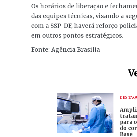
Os horários de liberação e fechame
das equipes técnicas, visando a se
com a SSP-DF, haverá reforço polici
em outros pontos estratégicos.
Fonte: Agência Brasilia
V
DESTAQ
Ampli
trata
para o
do co
Base