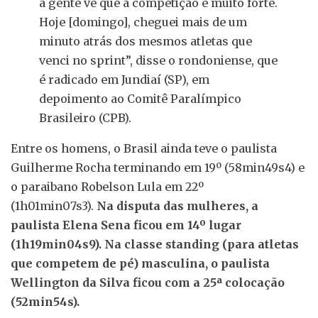
a gente vê que a competição é muito forte.
Hoje [domingo], cheguei mais de um
minuto atrás dos mesmos atletas que
venci no sprint”, disse o rondoniense, que
é radicado em Jundiaí (SP), em
depoimento ao Comitê Paralímpico
Brasileiro (CPB).
Entre os homens, o Brasil ainda teve o paulista
Guilherme Rocha terminando em 19º (58min49s4) e
o paraibano Robelson Lula em 22º
(1h01min07s3).
Na disputa das mulheres, a
paulista Elena Sena ficou em 14º lugar
(1h19min04s9). Na classe standing (para atletas
que competem de pé) masculina, o paulista
Wellington da Silva ficou com a 25ª colocação
(52min54s).