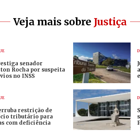
Veja mais sobre
Justiça
UE
D
vestiga senador
ton Rocha por suspeita
vios no INSS
e
UE
D
rruba restrição de
cio tributário para
as com deficiência