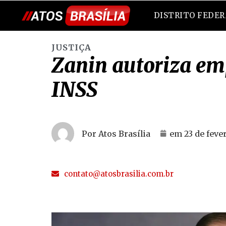
DISTRITO FEDE
JUSTIÇA
Zanin autoriza emp
INSS
Por Atos Brasília
em
23 de feve
contato@atosbrasilia.com.br