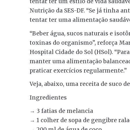
tentar ter um estilo de vida saudáv
Nutrição da SES-DF. “Se já tinha ant
tentar ter uma alimentação saudáve
“Beber água, sucos naturais e isotôn
toxinas do organismo”, reforça Mari
Hospital Cidade do Sol (HSol). “Par
manter uma alimentação balanceada
praticar exercícios regularmente.”
Veja, abaixo, uma receita de suco de
Ingredientes
→ 3 fatias de melancia
→
1 colher de sopa de gengibre ral
→ 200 ml de água de coco