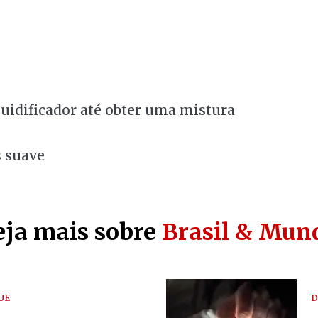
quidificador até obter uma mistura
s suave
eja mais sobre
Brasil & Mun
UE
D