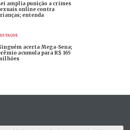
Lei amplia punição a crimes
sexuais online contra
crianças; entenda
ESTAQUE
Ninguém acerta Mega-Sena;
prêmio acumula para R$ 165
milhões