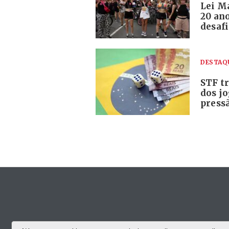
Lei M
20 ano
desaf
DESTAQ
STF tr
dos j
pressã