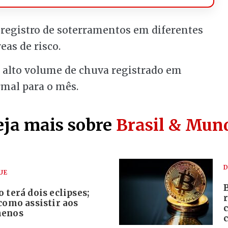
registro de soterramentos em diferentes
as de risco.
o alto volume de chuva registrado em
rmal para o mês.
eja mais sobre
Brasil & Mun
D
UE
 terá dois eclipses;
como assistir aos
menos