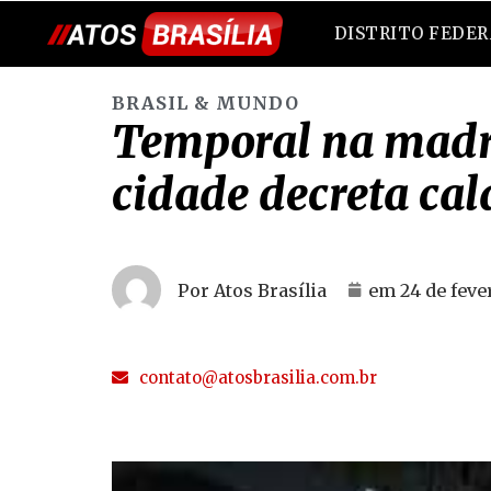
DISTRITO FEDE
BRASIL & MUNDO
Temporal na madru
cidade decreta ca
Por Atos Brasília
em
24 de feve
contato@atosbrasilia.com.br