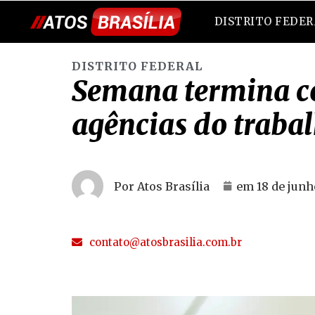
DISTRITO FEDE
DISTRITO FEDERAL
Semana termina co
agências do traba
Por Atos Brasília
em
18 de junh
contato@atosbrasilia.com.br