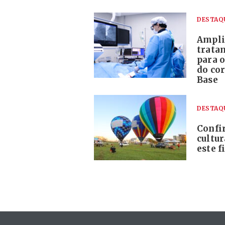
DESTAQ
Ampli
trata
para o
do co
Base
DESTAQ
Confi
cultur
este 