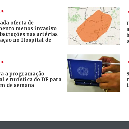
UE
D
ada oferta de
mento menos invasivo
bstruções nas artérias
ração no Hospital de
s
UE
D
ra a programação
al e turística do DF para
fim de semana