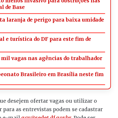
o menos invasivo para obstruções nas
al de Base
rta laranja de perigo para baixa umidade
l e turística do DF para este fim de
mil vagas nas agências do trabalhador
onato Brasileiro em Brasília neste fim
 desejem ofertar vagas ou utilizar o
 para as entrevistas podem se cadastrar
o e-mail
gcv@sedet.df.gov.br
. Pode ser