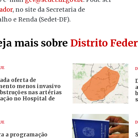
ador
, no site da Secretaria de
ho e Renda (Sedet-DF).
eja mais sobre
Distrito Feder
UE
D
ada oferta de
mento menos invasivo
bstruções nas artérias
ração no Hospital de
s
UE
D
ra a programação