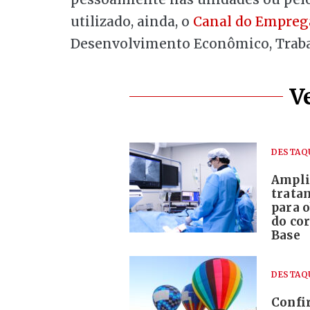
utilizado, ainda, o
Canal do Empreg
Desenvolvimento Econômico, Trabal
V
DESTAQ
Ampli
trata
para o
do co
Base
DESTAQ
Confi