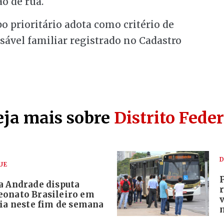
o de rua.
po prioritário adota como critério de
ável familiar registrado no Cadastro
eja mais sobre
Distrito Feder
D
UE
a Andrade disputa
onato Brasileiro em
lia neste fim de semana