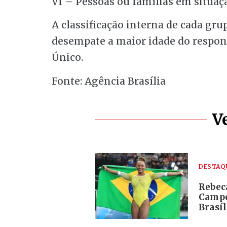
VI – Pessoas ou famílias em situaçã
A classificação interna de cada gru
desempate a maior idade do respons
Único.
Fonte: Agência Brasília
V
DESTAQ
Rebec
Campe
Brasí