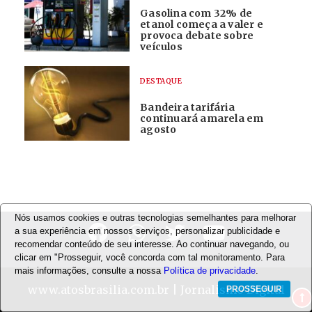
Gasolina com 32% de
etanol começa a valer e
provoca debate sobre
veículos
DESTAQUE
Bandeira tarifária
continuará amarela em
agosto
Nós usamos cookies e outras tecnologias semelhantes para melhorar
a sua experiência em nossos serviços, personalizar publicidade e
recomendar conteúdo de seu interesse. Ao continuar navegando, ou
clicar em "Prosseguir, você concorda com tal monitoramento. Para
mais informações, consulte a nossa
Política de privacidade
.
www.atosbrasilia.com.br
| Jornalismo Digital
PROSSEGUIR