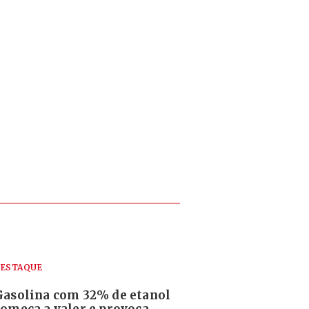
ESTAQUE
Gasolina com 32% de etanol
começa a valer e provoca