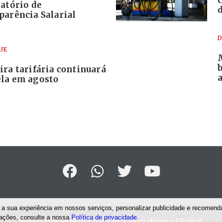
atório de
parência Salarial
D
UE
ra tarifária continuará
a
la em agosto
a sua experiência em nossos serviços, personalizar publicidade e recomenda
mações, consulte a nossa
Política de privacidade
.
www.atosbrasilia.com.br
| Jornalismo Digital