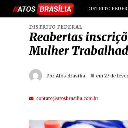
DISTRITO FEDE
DISTRITO FEDERAL
Reabertas inscriçõ
Mulher Trabalhad
Por Atos Brasília
em
27 de feve
contato@atosbrasilia.com.br