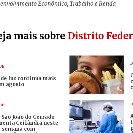
senvolvimento Econômico, Trabalho e Renda
eja mais sobre
Distrito Feder
D
UE
 de luz continua mais
em agosto
D
UE
 São João do Cerrado
enta Ceilândia neste
e semana com