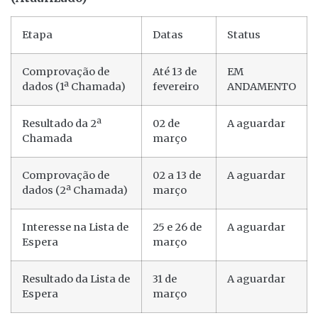
Etapa
Datas
Status
Comprovação de
Até 13 de
EM
dados (1ª Chamada)
fevereiro
ANDAMENTO
Resultado da 2ª
02 de
A aguardar
Chamada
março
Comprovação de
02 a 13 de
A aguardar
dados (2ª Chamada)
março
Interesse na Lista de
25 e 26 de
A aguardar
Espera
março
Resultado da Lista de
31 de
A aguardar
Espera
março