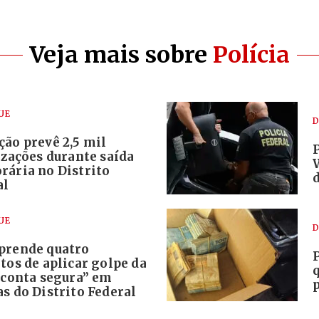
Veja mais sobre
Polícia
UE
D
ção prevê 2,5 mil
izações durante saída
rária no Distrito
al
UE
D
prende quatro
tos de aplicar golpe da
“conta segura” em
s do Distrito Federal