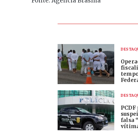
Fonte: Agência Brasília
DESTAQ
Opera
fiscal
tempo
Feder
DESTAQ
PCDF 
suspei
falsa 
vítima