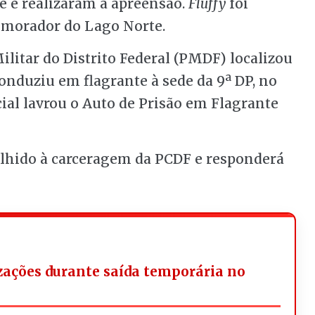
 e realizaram a apreensão.
Fluffy
foi
, morador do Lago Norte.
ilitar do Distrito Federal (PMDF) localizou
nduziu em flagrante à sede da 9ª DP, no
cial lavrou o Auto de Prisão em Flagrante
olhido à carceragem da PCDF e responderá
izações durante saída temporária no