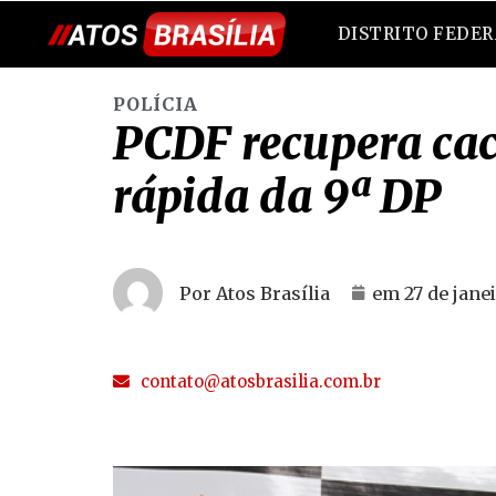
DISTRITO FEDE
POLÍCIA
PCDF recupera cac
rápida da 9ª DP
Por Atos Brasília
em
27 de jane
contato@atosbrasilia.com.br