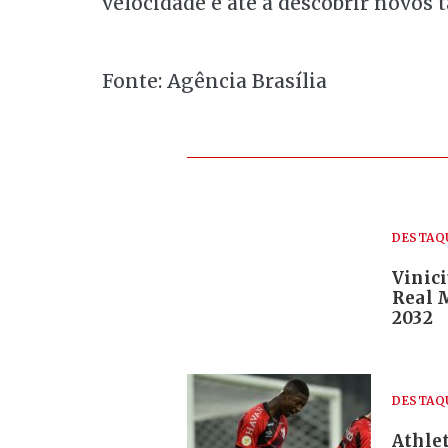
velocidade e até a descobrir novos 
Fonte: Agência Brasília
DESTAQ
Vinici
Real 
2032
DESTAQ
Athle