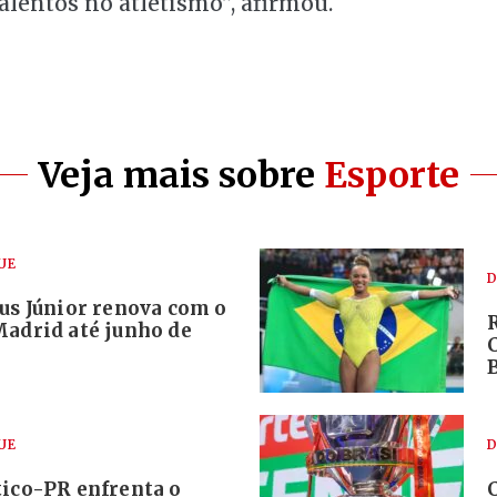
talentos no atletismo”, afirmou.
Veja mais sobre
Esporte
UE
D
us Júnior renova com o
Madrid até junho de
UE
D
tico-PR enfrenta o