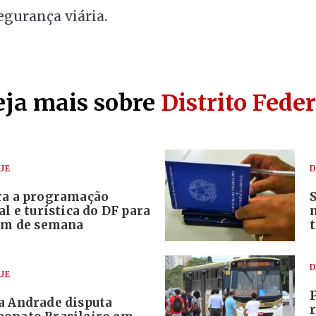
egurança viária.
eja mais sobre
Distrito Feder
UE
D
ra a programação
al e turística do DF para
fim de semana
D
UE
a Andrade disputa