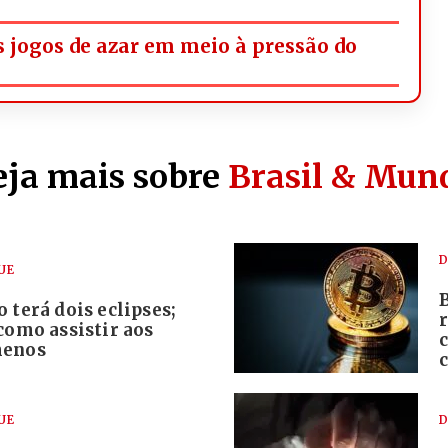
os jogos de azar em meio à pressão do
eja mais sobre
Brasil & Mun
D
UE
 terá dois eclipses;
como assistir aos
menos
UE
D