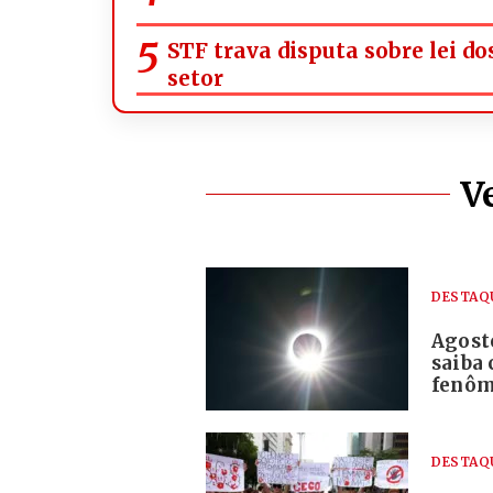
STF trava disputa sobre lei d
setor
V
DESTAQ
Agosto
saiba 
fenô
DESTAQ