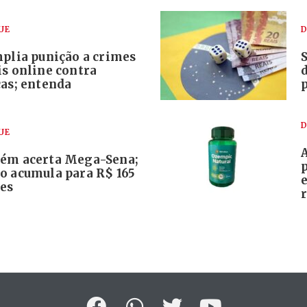
UE
D
mplia punição a crimes
S
is online contra
ças; entenda
D
UE
ém acerta Mega-Sena;
o acumula para R$ 165
es