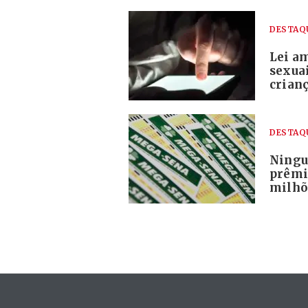
DESTAQ
Lei a
sexua
crian
DESTAQ
Ningu
prêmi
milhõ