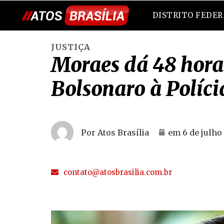
DISTRITO FEDE
JUSTIÇA
Moraes dá 48 hora
Bolsonaro à Políci
Por Atos Brasília
em
6 de julho
contato@atosbrasilia.com.br