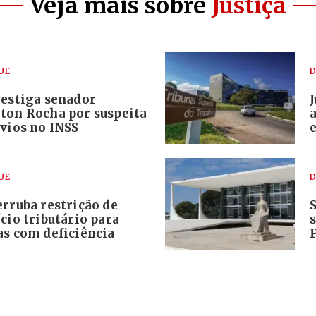
Veja mais sobre
Justiça
UE
D
vestiga senador
ton Rocha por suspeita
vios no INSS
e
UE
D
rruba restrição de
cio tributário para
as com deficiência