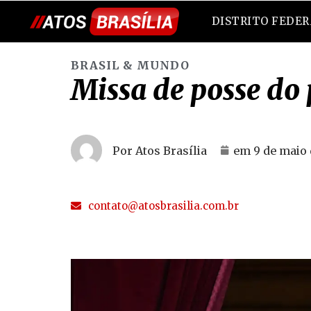
DISTRITO FEDE
BRASIL & MUNDO
Missa de posse do
Por Atos Brasília
em
9 de maio 
contato@atosbrasilia.com.br