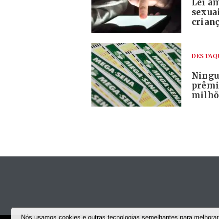
Lei a
sexua
crian
DESTAQ
Ningu
prêmi
milhõ
Nós usamos cookies e outras tecnologias semelhantes para melhorar 