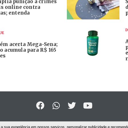
mplia punição a crimes
S
is online contra
ças; entenda
D
UE
ém acerta Mega-Sena;
o acumula para R$ 165
es
a sua experiência em nossos serviços, personalizar publicidade e recomenda