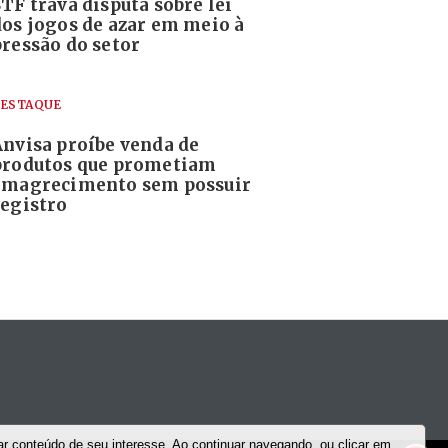
TF trava disputa sobre lei
dos jogos de azar em meio à
pressão do setor
ESTAQUE
Anvisa proíbe venda de
produtos que prometiam
emagrecimento sem possuir
registro
r conteúdo de seu interesse. Ao continuar navegando, ou clicar em