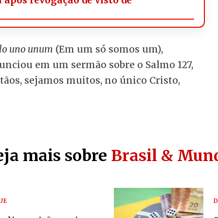
llo uno unum
(Em um só somos um),
unciou em um sermão sobre o Salmo 127,
stãos, sejamos muitos, no único Cristo,
eja mais sobre
Brasil & Mun
UE
D