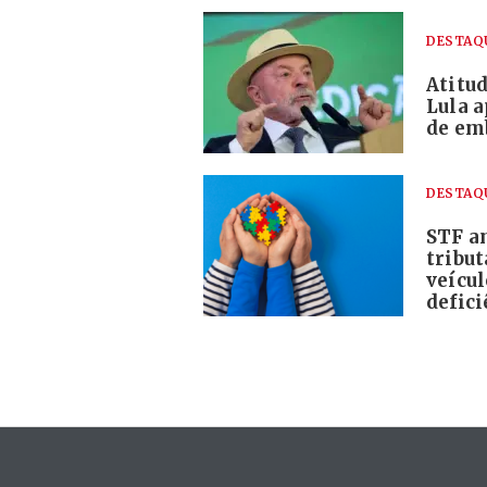
DESTAQ
Atitud
Lula a
de em
DESTAQ
STF am
tribu
veícu
defici