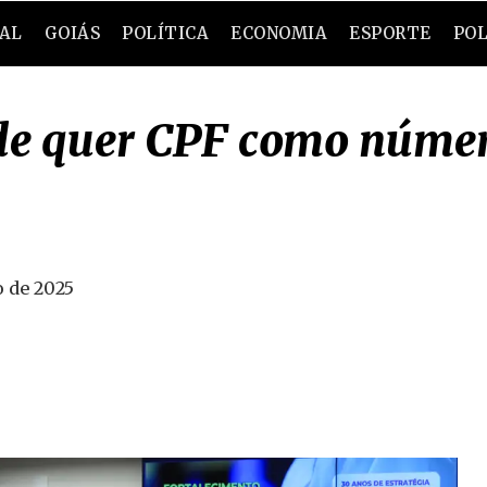
RAL
GOIÁS
POLÍTICA
ECONOMIA
ESPORTE
POL
de quer CPF como númer
o de 2025