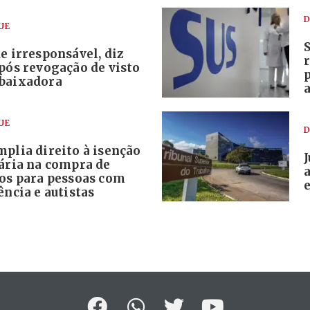
D
UE
e irresponsável, diz
pós revogação de visto
baixadora
UE
D
plia direito à isenção
tária na compra de
los para pessoas com
e
ência e autistas