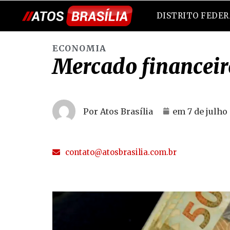
DISTRITO FEDE
ECONOMIA
Mercado financeir
Por Atos Brasília
em
7 de julho
contato@atosbrasilia.com.br