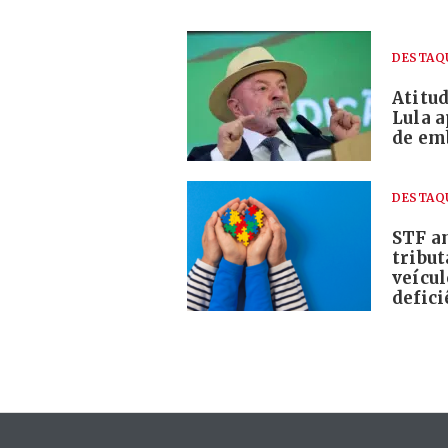
DESTAQ
Atitud
Lula a
de em
DESTAQ
STF am
tribu
veícu
defici