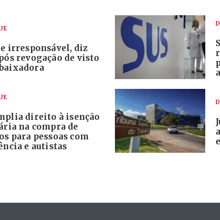
D
UE
e irresponsável, diz
pós revogação de visto
baixadora
UE
D
plia direito à isenção
tária na compra de
los para pessoas com
e
ência e autistas