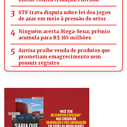
STF trava disputa sobre lei dos jogos
de azar em meio à pressão do setor
Ninguém acerta Mega-Sena; prêmio
acumula para R$ 165 milhões
Anvisa proíbe venda de produtos que
prometiam emagrecimento sem
possuir registro