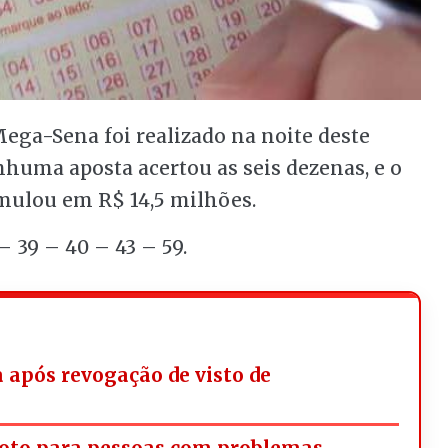
Mega-Sena foi realizado na noite deste
nhuma aposta acertou as seis dezenas, e o
mulou em R$ 14,5 milhões.
– 39 – 40 – 43 – 59.
a após revogação de visto de
oto para pessoas com problemas