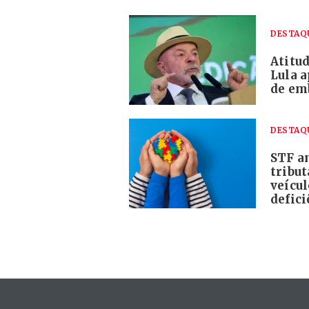
DESTAQ
Atitud
Lula a
de em
DESTAQ
STF am
tribu
veícu
defici