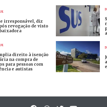
D
UE
e irresponsável, diz
pós revogação de visto
baixadora
UE
D
plia direito à isenção
tária na compra de
los para pessoas com
e
ência e autistas