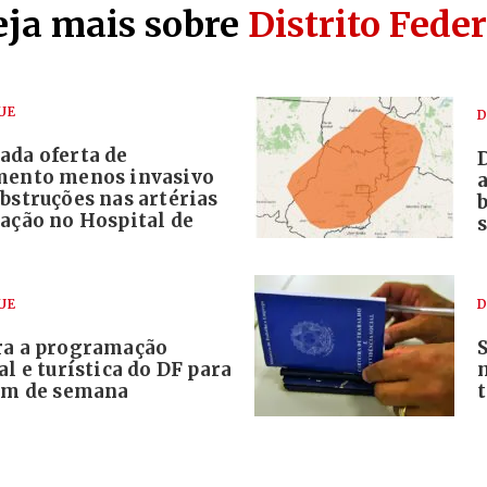
eja mais sobre
Distrito Feder
UE
D
ada oferta de
mento menos invasivo
bstruções nas artérias
ração no Hospital de
s
UE
D
ra a programação
al e turística do DF para
fim de semana