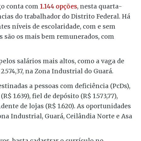
go conta com
1.144 opções
, nesta quarta-
ências do trabalhador do Distrito Federal. Há
ntes níveis de escolaridade, com e sem
ros são os mais bem remunerados, com
los salários mais altos, como a vaga de
.574,37, na Zona Industrial do Guará.
estinadas a pessoas com deficiência (PcDs),
R$ 1.639), fiel de depósito (R$ 1.573,77),
dente de lojas (R$ 1.620). As oportunidades
ona Industrial, Guará, Ceilândia Norte e Asa
vos, basta cadastrar o currículo no