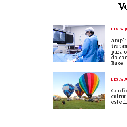
V
DESTAQ
Ampli
trata
para o
do co
Base
DESTAQ
Confi
cultur
este 