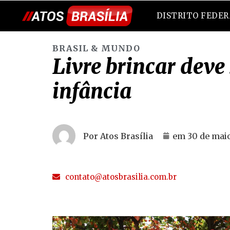
DISTRITO FEDE
BRASIL & MUNDO
Livre brincar dev
infância
Por Atos Brasília
em
30 de mai
contato@atosbrasilia.com.br