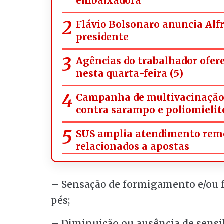
embaixadora
Flávio Bolsonaro anuncia Alf
presidente
Agências do trabalhador ofer
nesta quarta-feira (5)
Campanha de multivacinação a
contra sarampo e poliomielit
SUS amplia atendimento rem
relacionados a apostas
– Sensação de formigamento e/ou f
pés;
– Diminuição ou ausência de sensib