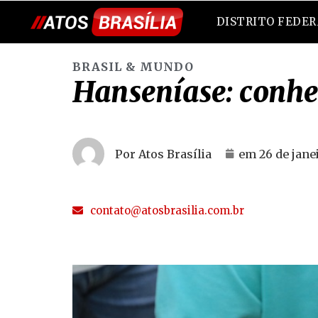
DISTRITO FEDE
BRASIL & MUNDO
Hanseníase: conhe
Por Atos Brasília
em
26 de jane
contato@atosbrasilia.com.br