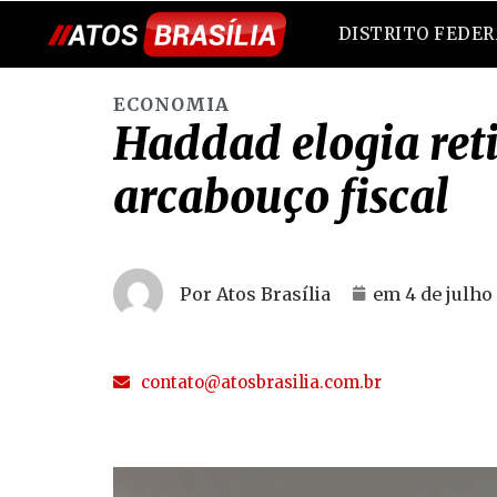
DISTRITO FEDE
ECONOMIA
Haddad elogia ret
arcabouço fiscal
Por Atos Brasília
em
4 de julho
contato@atosbrasilia.com.br