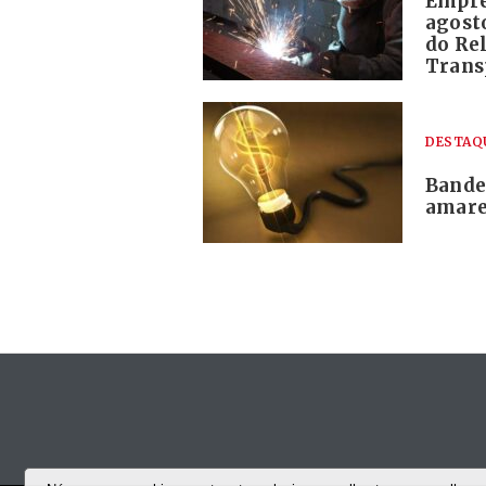
Empre
agosto
do Rel
Trans
DESTAQ
Bandei
amare