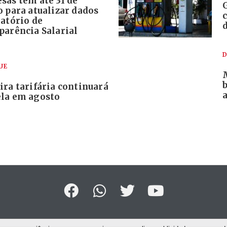
sas têm até 31 de
 para atualizar dados
atório de
parência Salarial
D
UE
ra tarifária continuará
a
la em agosto