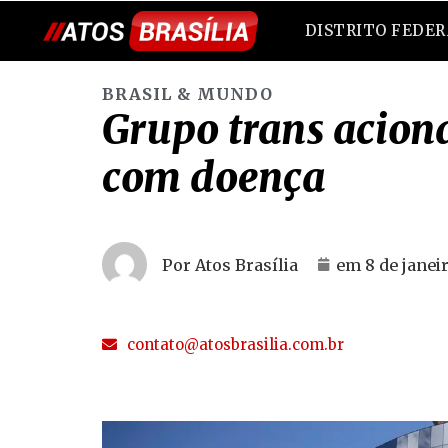
DISTRITO FEDE
BRASIL & MUNDO
Grupo trans acion
com doença
Por Atos Brasília
em
8 de janei
contato@atosbrasilia.com.br