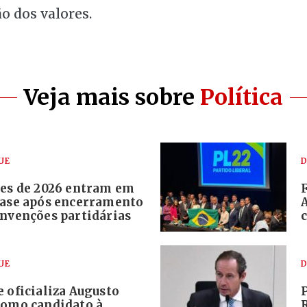
ão dos valores.
Veja mais sobre
Política
UE
D
ões de 2026 entram em
fase após encerramento
onvenções partidárias
UE
D
 oficializa Augusto
como candidato à