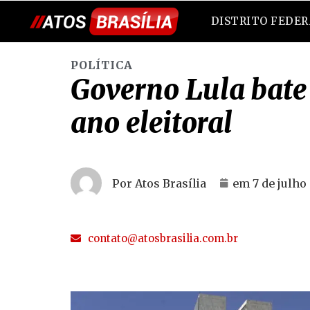
DISTRITO FEDE
POLÍTICA
Governo Lula bat
ano eleitoral
Por Atos Brasília
em
7 de julho
contato@atosbrasilia.com.br