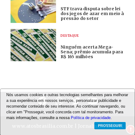
STF trava disputa sobre lei
dos jogos de azar em meio à
pressão do setor
DESTAQUE
Ninguém acerta Mega-
Sena; prêmio acumula para
R$ 165 milhões
Nós usamos cookies e outras tecnologias semelhantes para melhorar
a sua experiência em nossos serviços, personalizar publicidade e
recomendar conteúdo de seu interesse. Ao continuar navegando, ou
clicar em "Prosseguir, você concorda com tal monitoramento. Para
mais informações, consulte a nossa
Política de privacidade
.
www.atosbrasilia.com.br
| Jornalismo Digital
PROSSEGUIR