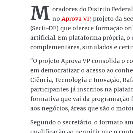
M
oradores do Distrito Federa
no
Aprova VP
, projeto da Se
(Secti-DF) que oferece formação o
artificial. Em plataforma própria, o
complementares, simulados e certif
“O projeto Aprova VP consolida o c
em democratizar o acesso ao conhec
Ciência, Tecnologia e Inovação, Ra
participantes já inscritos na plat
formativa que vai da programação ful
aos negócios, áreas que são o moto
Segundo o secretário, o formato amp
qualificação ao permitir que o co