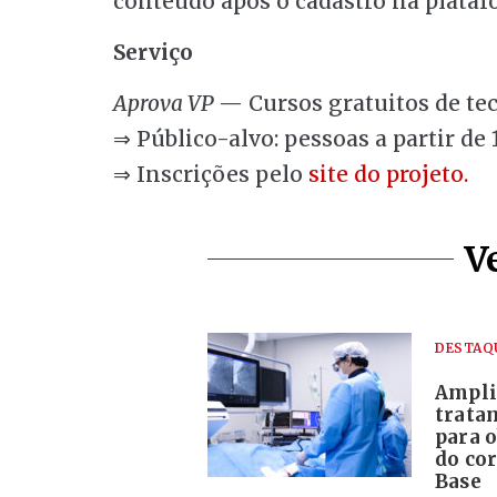
conteúdo após o cadastro na plataf
Serviço
Aprova VP
— Cursos gratuitos de te
⇒ Público-alvo: pessoas a partir de 
⇒ Inscrições pelo
site do projeto.
V
DESTAQ
Ampli
trata
para o
do co
Base