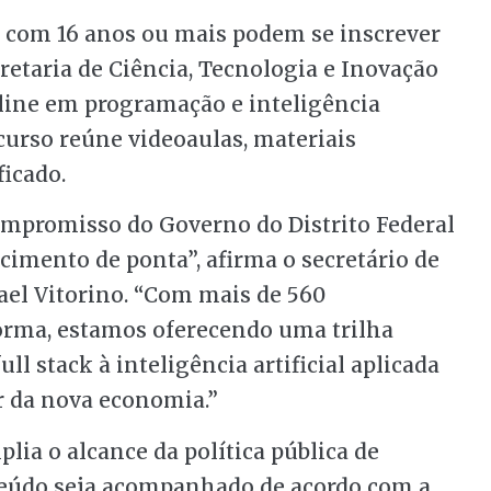
l com 16 anos ou mais podem se inscrever
cretaria de Ciência, Tecnologia e Inovação
nline em programação e inteligência
 curso reúne videoaulas, materiais
icado.
ompromisso do Governo do Distrito Federal
imento de ponta”, afirma o secretário de
fael Vitorino. “Com mais de 560
aforma, estamos oferecendo uma trilha
l stack à inteligência artificial aplicada
r da nova economia.”
lia o alcance da política pública de
nteúdo seja acompanhado de acordo com a