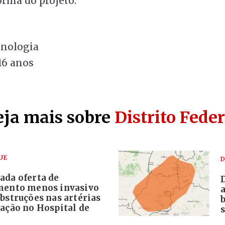
orma do projeto.
cnologia
16 anos
eja mais sobre
Distrito Feder
UE
D
ada oferta de
mento menos invasivo
bstruções nas artérias
ração no Hospital de
s