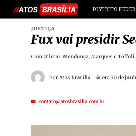
DISTRITO FEDE
JUSTIÇA
Fux vai presidir 
Com Gilmar, Mendonça, Marques e Toffoli,
Por Atos Brasília
em
30 de junh
contato@atosbrasilia.com.br