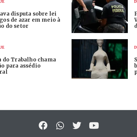
UE
D
ava disputa sobre lei
ogos de azar em meio à
o do setor
UE
D
ça do Trabalho chama
ão para assédio
b
ral