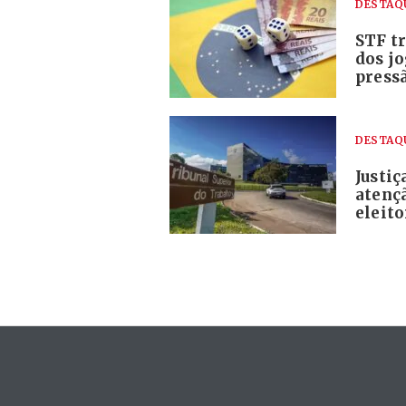
DESTAQ
STF tr
dos j
pressã
DESTAQ
Justi
atenç
eleito