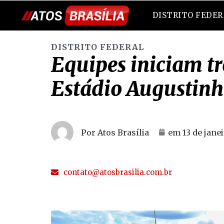
DISTRITO FEDE
DISTRITO FEDERAL
Equipes iniciam tr
Estádio Augustin
Por Atos Brasília
em
13 de jane
contato@atosbrasilia.com.br