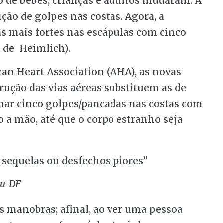
 de bebês, crianças e adultos mudaram. A
ição de golpes nas costas. Agora, a
s mais fortes nas escápulas com cinco
 de Heimlich).
an Heart Association (AHA), as novas
trução das vias aéreas substituem as de
rnar cinco golpes/pancadas nas costas com
 a mão, até que o corpo estranho seja
 sequelas ou desfechos piores”
mu-DF
 as manobras; afinal, ao ver uma pessoa