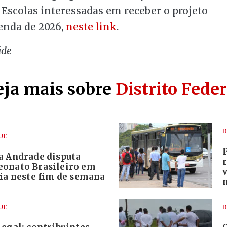
. Escolas interessadas em receber o projeto
genda de 2026,
neste link
.
úde
eja mais sobre
Distrito Feder
D
UE
a Andrade disputa
onato Brasileiro em
lia neste fim de semana
UE
D