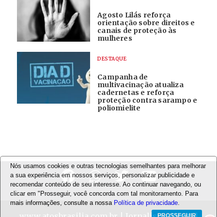
Agosto Lilás reforça
orientação sobre direitos e
canais de proteção às
mulheres
DESTAQUE
Campanha de
multivacinação atualiza
cadernetas e reforça
proteção contra sarampo e
poliomielite
Nós usamos cookies e outras tecnologias semelhantes para melhorar
a sua experiência em nossos serviços, personalizar publicidade e
recomendar conteúdo de seu interesse. Ao continuar navegando, ou
clicar em "Prosseguir, você concorda com tal monitoramento. Para
mais informações, consulte a nossa
Política de privacidade
.
www.atosbrasilia.com.br
| Jornalismo Digital
PROSSEGUIR