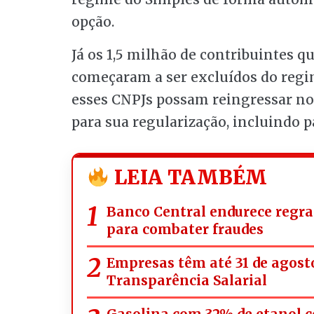
opção.
Já os 1,5 milhão de contribuintes q
começaram a ser excluídos do regime
esses CNPJs possam reingressar no 
para sua regularização, incluindo 
LEIA TAMBÉM
Banco Central endurece regra
para combater fraudes
Empresas têm até 31 de agosto
Transparência Salarial
Gasolina com 32% de etanol c