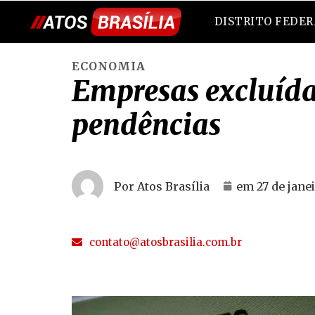
DISTRITO FEDE
ECONOMIA
Empresas excluídas
pendências
Por Atos Brasília
em
27 de jane
contato@atosbrasilia.com.br