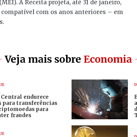
I). A Receita projeta, até 31 de janeiro,
compatível com os anos anteriores – em
s.
Veja mais sobre
Economia
UE
D
 Central endurece
s para transferências
riptomoedas para
ter fraudes
UE
D