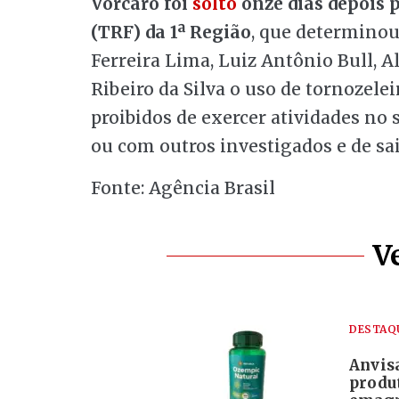
Vorcaro foi
solto
onze dias depois p
(TRF) da 1ª Região
, que determinou
Ferreira Lima, Luiz Antônio Bull, A
Ribeiro da Silva o uso de tornozele
proibidos de exercer atividades no 
ou com outros investigados e de sai
Fonte: Agência Brasil
V
DESTAQ
Anvis
produ