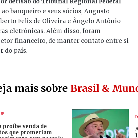
or decisão do Tribunal Regional Federal
 ao banqueiro e seus sócios, Augusto
lberto Feliz de Oliveira e Ângelo Antônio
iras eletrônicas. Além disso, foram
setor financeiro, de manter contato entre si
r do país.
eja mais sobre
Brasil & Mun
UE
D
a proíbe venda de
tos que prometiam