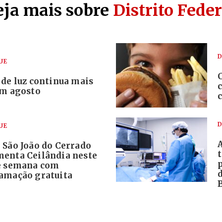
eja mais sobre
Distrito Feder
D
UE
 de luz continua mais
em agosto
D
UE
 São João do Cerrado
enta Ceilândia neste
e semana com
amação gratuita