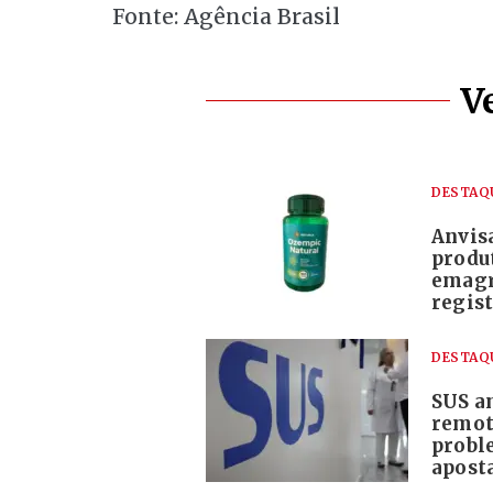
Fonte: Agência Brasil
V
DESTAQ
Anvis
produ
emagr
regis
DESTAQ
SUS a
remot
probl
apost