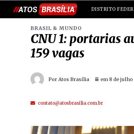
DISTRITO FEDE
BRASIL & MUNDO
CNU 1: portarias 
159 vagas
Por Atos Brasília
em
8 de julho
contato@atosbrasilia.com.br