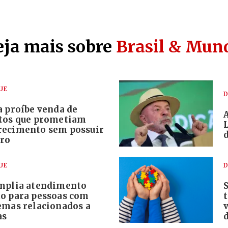
eja mais sobre
Brasil & Mun
UE
D
a proíbe venda de
tos que prometiam
ecimento sem possuir
tro
UE
D
mplia atendimento
o para pessoas com
emas relacionados a
as
d